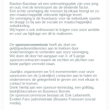
Bastion Baselaar wil een ontmoetingsplek zijn voor jong
en oud, met de tennissport als de bindende factor.
Een echte vereniging die mensen bij elkaar brengt en zo
een maatschappelijk relevante bijdrage levert.
De vereniging is de thuisbasis voor de individuele sporter
en draagt zo bij aan de sociale en maatschappelijke
ontwikkeling.
Wij hopen u ook enthousiast te krijgen voor onze ambitie
en voor uw bijdrage om dit te realiseren.
De
sponsorcommissie
heeft als doel om
geld/goederen/diensten aan te trekken door
ondernemingen te verbinden aan onze vereniging.
We doen dit door het aangaan van 3- of 5-jarige
sponsorcontracten waarin de rechten en plichten van
beide partijen vermeld staan.
J
aarlijks organiseren we 5-6 evenementen voor onze
sponsoren om de (zakelijke) contacten aan te halen en
ondernemers de gelegenheid te geven om met elkaar in
contact te komen.
Denk hierbij aan een sponsor-tennisdag, een golfdag,
bedrijfsbezoeken en Business Borrels
De sponsorcommissie bestaat uit: Er
ik Lieberwirth
,
Evelien Faro (administratie )
Bouwke Franssen (social
media).