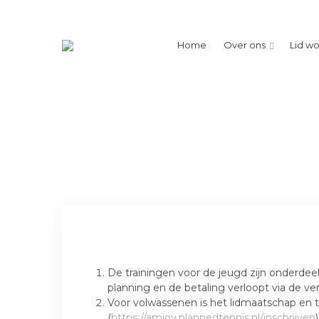
Home
Over ons
Lid w
De trainingen voor de jeugd zijn onderde
planning en de betaling verloopt via de ve
Voor volwassenen is het lidmaatschap en tr
(
https://amjoy.plannedtennis.nl/inschrijven
)