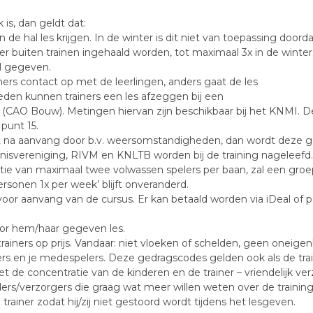
 is, dan geldt dat:
de hal les krijgen. In de winter is dit niet van toepassing doordat
ter buiten trainen ingehaald worden, tot maximaal 3x in de winter
al gegeven.
ners contact op met de leerlingen, anders gaat de les
en kunnen trainers een les afzeggen bij een
 (CAO Bouw). Metingen hiervan zijn beschikbaar bij het KNMI. 
punt 15.
t na aanvang door b.v. weersomstandigheden, dan wordt deze g
nisvereniging, RIVM en KNLTB worden bij de training nageleefd. 
atie van maximaal twee volwassen spelers per baan, zal een gro
ersonen 1x per week’ blijft onveranderd.
oor aanvang van de cursus. Er kan betaald worden via iDeal of p
oor hem/haar gegeven les.
ainers op prijs. Vandaar: niet vloeken of schelden, geen oneigen
ers en je medespelers. Deze gedragscodes gelden ook als de train
 de concentratie van de kinderen en de trainer – vriendelijk ve
ders/verzorgers die graag wat meer willen weten over de trainin
rainer zodat hij/zij niet gestoord wordt tijdens het lesgeven.