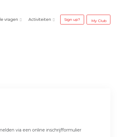
de vragen
Activiteiten
Sign up?
My Club
elden via een online inschrijfformulier