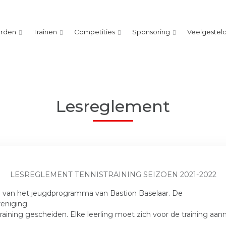
orden
Trainen
Competities
Sponsoring
Veelgestel
Lesreglement
LESREGLEMENT TENNISTRAINING SEIZOEN 2021-2022
el van het jeugdprogramma van Bastion Baselaar. De
reniging.
aining gescheiden. Elke leerling moet zich voor de training aanm
.