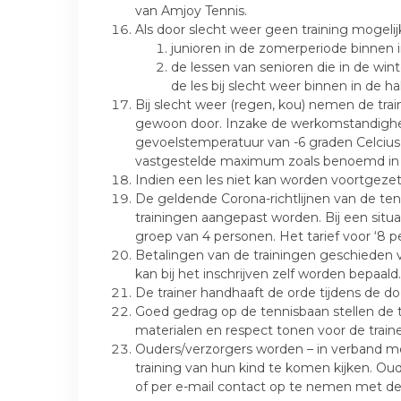
van Amjoy Tennis.
Als door slecht weer geen training mogelijk
junioren in de zomerperiode binnen in 
de lessen van senioren die in de win
de les bij slecht weer binnen in de h
Bij slecht weer (regen, kou) nemen de trai
gewoon door. Inzake de werkomstandighed
gevoelstemperatuur van -6 graden Celcius
vastgestelde maximum zoals benoemd in 
Indien een les niet kan worden voortgeze
De geldende Corona-richtlijnen van de ten
trainingen aangepast worden. Bij een situ
groep van 4 personen. Het tarief voor ‘8 p
Betalingen van de trainingen geschieden v
kan bij het inschrijven zelf worden bepaald.
De trainer handhaaft de orde tijdens de d
Goed gedrag op de tennisbaan stellen de tr
materialen en respect tonen voor de train
Ouders/verzorgers worden – in verband met
training van hun kind te komen kijken. Ou
of per e-mail contact op te nemen met de t