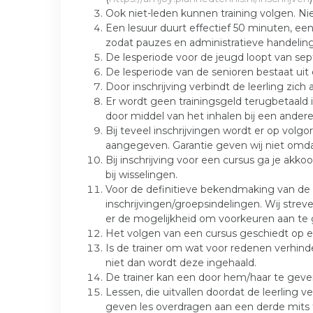
Ook niet-leden kunnen training volgen. Nie
Een lesuur duurt effectief 50 minuten, ee
zodat pauzes en administratieve handelin
De lesperiode voor de jeugd loopt van sep
De lesperiode van de senioren bestaat ui
Door inschrijving verbindt de leerling zich
Er wordt geen trainingsgeld terugbetaald i
door middel van het inhalen bij een andere
Bij teveel inschrijvingen wordt er op vol
aangegeven. Garantie geven wij niet omdat
Bij inschrijving voor een cursus ga je akko
bij wisselingen.
Voor de definitieve bekendmaking van de 
inschrijvingen/groepsindelingen. Wij strev
er de mogelijkheid om voorkeuren aan te 
Het volgen van een cursus geschiedt op eig
Is de trainer om wat voor redenen verhinde
niet dan wordt deze ingehaald.
De trainer kan een door hem/haar te gev
Lessen, die uitvallen doordat de leerling 
geven les overdragen aan een derde mits t