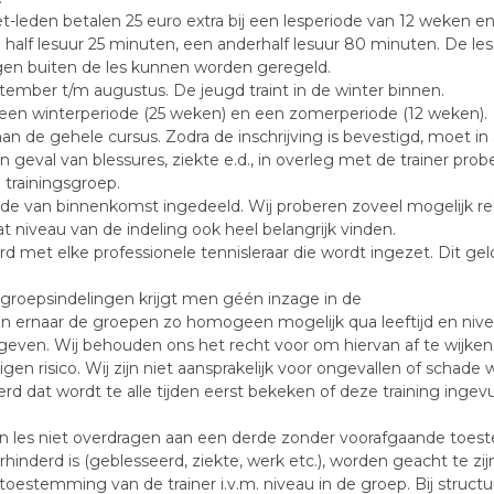
t-leden betalen 25 euro extra bij een lesperiode van 12 weken en 
n half lesuur 25 minuten, een anderhalf lesuur 80 minuten. De le
gen buiten de les kunnen worden geregeld.
tember t/m augustus. De jeugd traint in de winter binnen.
t een winterperiode (25 weken) en een zomerperiode (12 weken).
 aan de gehele cursus. Zodra de inschrijving is bevestigd, moet in
n geval van blessures, ziekte e.d., in overleg met de trainer p
 trainingsgroep.
gorde van binnenkomst ingedeeld. Wij proberen zoveel mogelijk r
 niveau van de indeling ook heel belangrijk vinden.
ord met elke professionele tennisleraar die wordt ingezet. Dit gel
groepsindelingen krijgt men géén inzage in de
en ernaar de groepen zo homogeen mogelijk qua leeftijd en niveau
geven. Wij behouden ons het recht voor om hiervan af te wijken
en risico. Wij zijn niet aansprakelijk voor ongevallen of schade 
rd dat wordt te alle tijden eerst bekeken of deze training ingev
en les niet overdragen aan een derde zonder voorafgaande toe
verhinderd is (geblesseerd, ziekte, werk etc.), worden geacht te 
oestemming van de trainer i.v.m. niveau in de groep. Bij struct